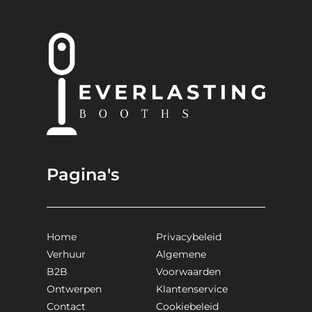
Pagina's
Home
Privacybeleid
Verhuur
Algemene
B2B
Voorwaarden
Ontwerpen
Klantenservice
Contact
Cookiebeleid