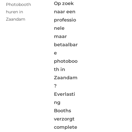
Op zoek
Photobooth
naar een
huren in
Zaandam
professio
nele
maar
betaalbar
e
photoboo
th in
Zaandam
?
Everlasti
ng
Booths
verzorgt
complete