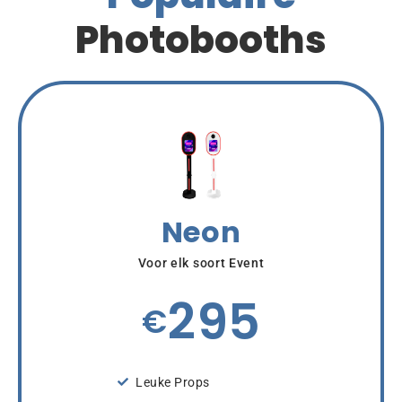
Photobooths
Neon
Voor elk soort Event
295
€
Leuke Props