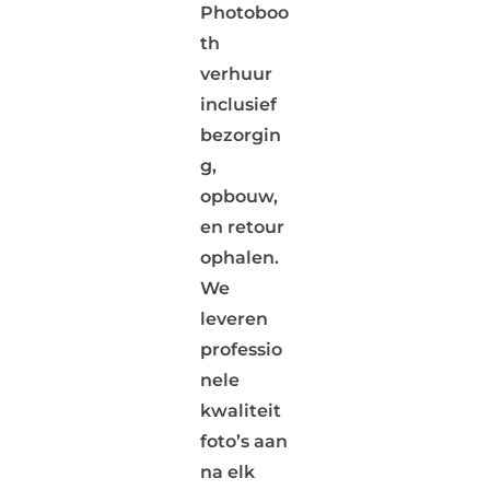
Photoboo
th
verhuur
inclusief
bezorgin
g,
opbouw,
en retour
ophalen.
We
leveren
professio
nele
kwaliteit
foto’s aan
na elk