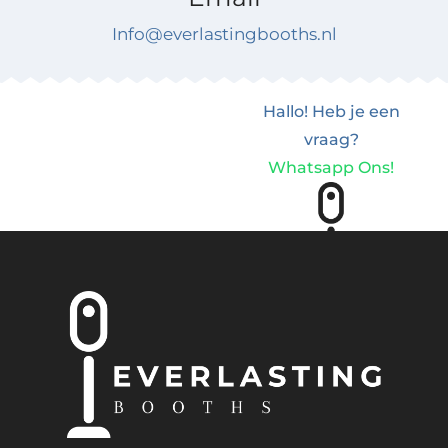
Info@everlastingbooths.nl
Hallo! Heb je een
vraag?
Whatsapp Ons!