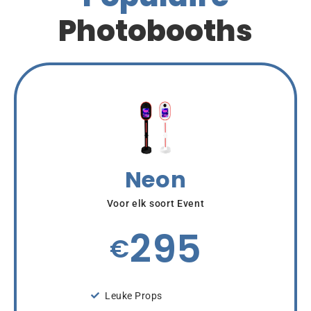
Photobooths
Neon
Voor elk soort Event
295
€
Leuke Props