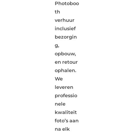
Photoboo
th
verhuur
inclusief
bezorgin
g,
opbouw,
en retour
ophalen.
We
leveren
professio
nele
kwaliteit
foto’s aan
na elk