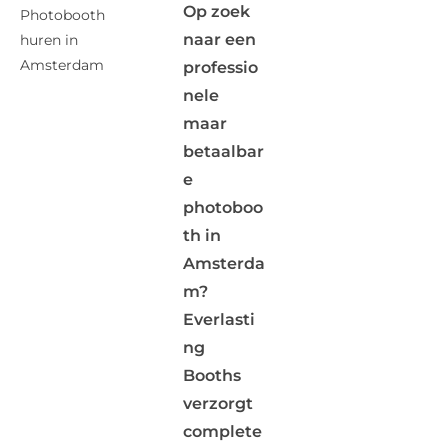
Op zoek
Photobooth
naar een
huren in
Amsterdam
professio
nele
maar
betaalbar
e
photoboo
th in
Amsterda
m?
Everlasti
ng
Booths
verzorgt
complete