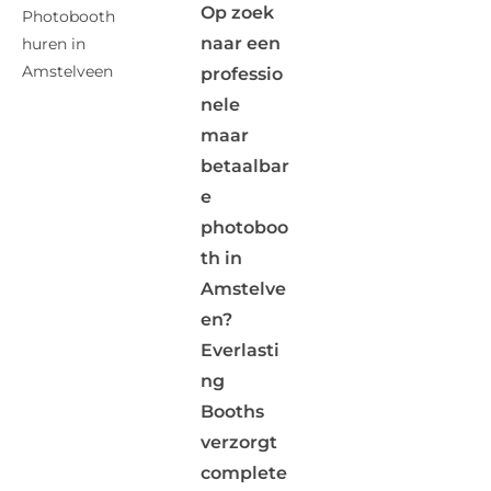
Op zoek
Photobooth
naar een
huren in
Amstelveen
professio
nele
maar
betaalbar
e
photoboo
th in
Amstelve
en?
Everlasti
ng
Booths
verzorgt
complete