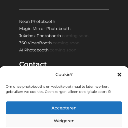
Neon Photobooth
Magic Mirror Photobooth
Jukebox Photobooth
coming soon
360 VideoBooth
coming soon
AI Photobooth
coming soon
Contact
Cookie?
Om onze photobooths en website optimaal te laten werken,
Instagram
WhatsApp
Facebook
gebruiken we cookies. Geen zorgen: alleen de digitale soort 🍪
TikTok
E-mail
Accepteren
DIRECT CONTACT
Weigeren