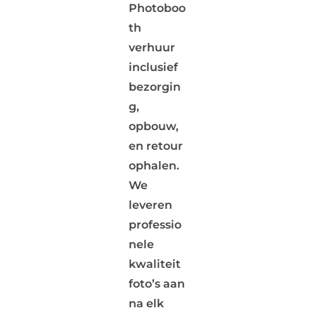
Photoboo
th
verhuur
inclusief
bezorgin
g,
opbouw,
en retour
ophalen.
We
leveren
professio
nele
kwaliteit
foto’s aan
na elk