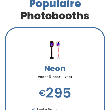
Populaire
Photobooths
Neon
Voor elk soort Event
295
€
Leuke Props