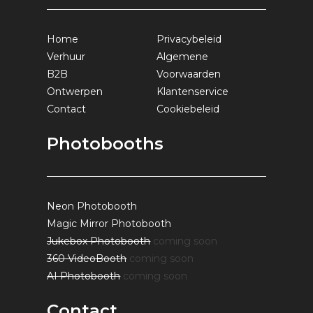
Home
Privacybeleid
Verhuur
Algemene
B2B
Voorwaarden
Ontwerpen
Klantenservice
Contact
Cookiebeleid
Photobooths
Neon Photobooth
Magic Mirror Photobooth
Jukebox Photobooth
coming soon
360 VideoBooth
coming soon
AI Photobooth
coming soon
Contact