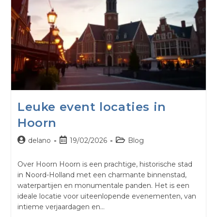
Leuke event locaties in
Hoorn
Bericht
Bericht
Berichtcategorie:
delano
19/02/2026
Blog
auteur:
gepubliceerd
op:
Over Hoorn Hoorn is een prachtige, historische stad
in Noord-Holland met een charmante binnenstad,
waterpartijen en monumentale panden. Het is een
ideale locatie voor uiteenlopende evenementen, van
intieme verjaardagen en…