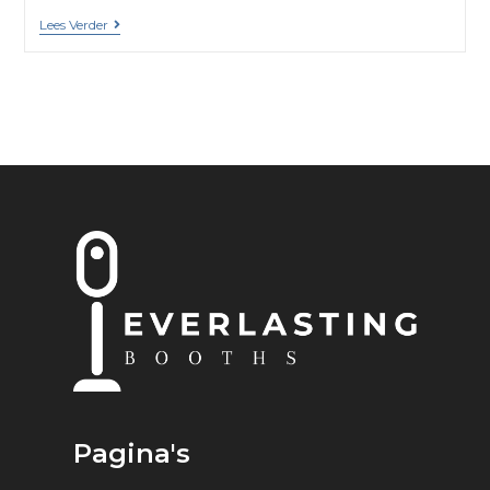
Leuke
Lees Verder
Event
Locaties
In
Hoorn
Pagina's