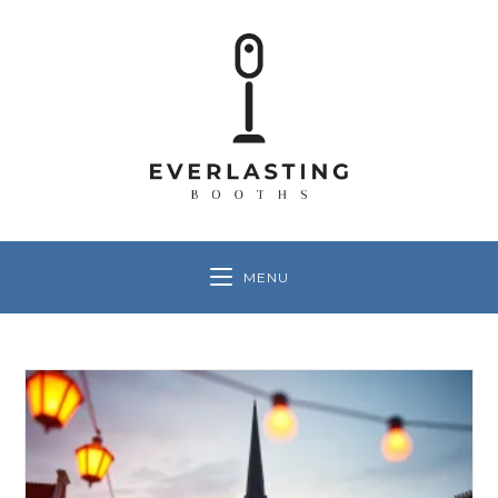
Ga
naar
inhoud
MENU